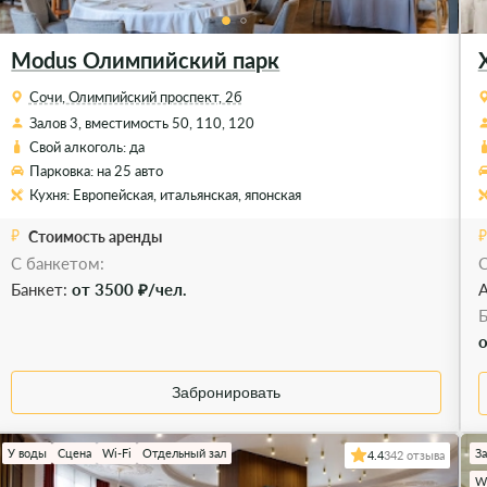
Modus Олимпийский парк
Сочи, Олимпийский проспект, 2б
Залов 3, вместимость 50, 110, 120
Свой алкоголь: да
Парковка: на 25 авто
Кухня: Европейская, итальянская, японская
Стоимость аренды
С банкетом:
С
Банкет:
от 3500 ₽/чел.
А
Б
о
Забронировать
У воды
Сцена
Wi-Fi
Отдельный зал
З
4.4
342 отзыва
Wi