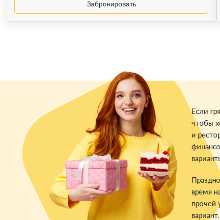
Забронировать
Если гр
чтобы х
и ресто
финансо
вариант
Праздно
время н
прочей 
вариант.