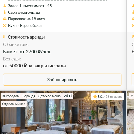
Залов 1, вместимость 45
Свой алкоголь: да
Парковка: на 18 авто
Кухня: Европейская
Стоимость аренды
C банкетом:
С
Банкет:
от 2700 ₽/чел.
Б
Без еды:
от 50000 ₽ за закрытие зала
Забронировать
За городом
Веранда
Детское меню
Wi-Fi
У
5.0
1496 отзывов
Отдельный зал