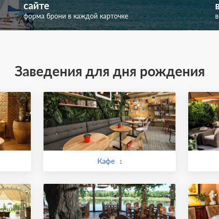
сайте
форма брони в каждой карточке
в
Заведения для дня рождения
Кафе
1