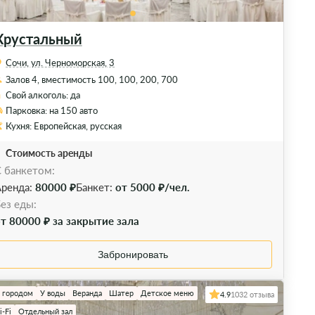
Хрустальный
Сочи, ул. Черноморская, 3
Залов 4, вместимость 100, 100, 200, 700
Свой алкоголь: да
Парковка: на 150 авто
Кухня: Европейская, русская
Стоимость аренды
 банкетом:
ренда:
80000 ₽
Банкет:
от 5000 ₽/чел.
ез еды:
т 80000 ₽ за закрытие зала
Забронировать
а городом
У воды
Веранда
Шатер
Детское меню
4.9
1032 отзыва
-Fi
Отдельный зал