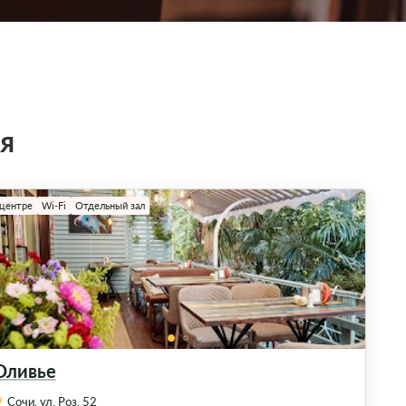
я
 центре
Wi-Fi
Отдельный зал
Оливье
Сочи, ул. Роз, 52