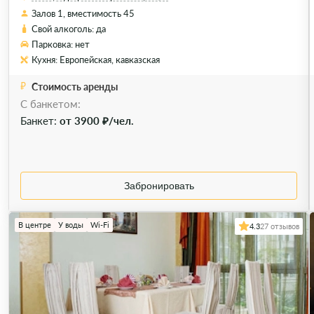
Залов 1, вместимость 45
Свой алкоголь: да
Парковка: нет
Кухня: Европейская, кавказская
Стоимость аренды
C банкетом:
Банкет:
от 3900 ₽/чел.
Забронировать
В центре
У воды
Wi-Fi
4.3
27 отзывов