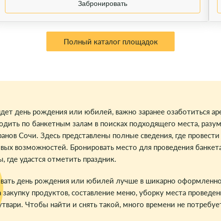
Забронировать
Полный каталог площадок
ядет день рождения или юбилей, важно заранее озаботиться ар
одить по банкетным залам в поисках подходящего места, разу
ранов Сочи. Здесь представлены полные сведения, где провест
вых возможностей. Бронировать место для проведения банкета 
ы, где удастся отметить праздник.
вать день рождения или юбилей лучше в шикарно оформленном
а закупку продуктов, составление меню, уборку места проведе
утвари. Чтобы найти и снять такой, много времени не потребуе