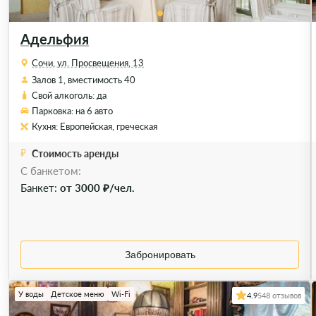
Адельфия
Сочи, ул. Просвещения, 13
Залов 1, вместимость 40
Свой алкоголь: да
Парковка: на 6 авто
Кухня: Европейская, греческая
Стоимость аренды
C банкетом:
Банкет:
от 3000 ₽/чел.
Забронировать
У воды
Детское меню
Wi-Fi
4.9
548 отзывов