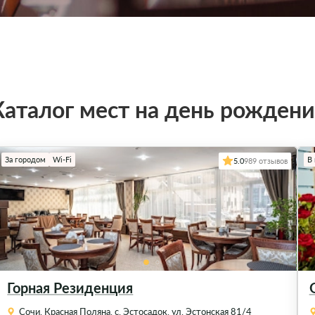
Каталог мест на день рождени
За городом
Wi-Fi
В
5.0
989 отзывов
Горная Резиденция
Сочи, Красная Поляна, с. Эстосадок, ул. Эстонская 81/4